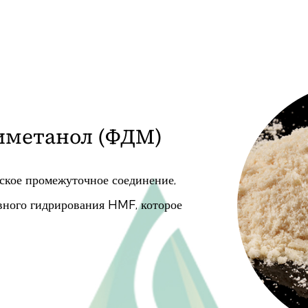
ЧИТАТЬ ДАЛЕЕ
)тетрагидрофуран
отсодержащий химикат тонкого
ительным аминированием HMF. Его