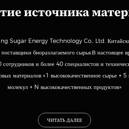
полученное в результате окисления и
тие источника мате
можно использовать в кач...
ЧИТАТЬ ДАЛЕЕ
ang Sugar Energy Technology Co., Ltd.
Китайск
 поставщики биоразлагаемого сырья
.В настоящее в
0 сотрудников и более 40 специалистов и техничес
овых материалов «1 высококачественное сырье + 5
иметанол (ФДМ)
молекул + N высококачественных продуктов»
ское промежуточное соединение,
ивного гидрирования HMF, которое
ЧИТАТЬ ДАЛЕЕ