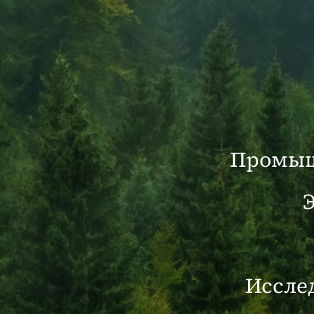
5- Гидроксимет
Являясь продуктом с ароматичес
платформенных соединений био
Промыш
имеет альдегидную группу и ...
ЧИТАТЬ ДАЛЕЕ
Иссле