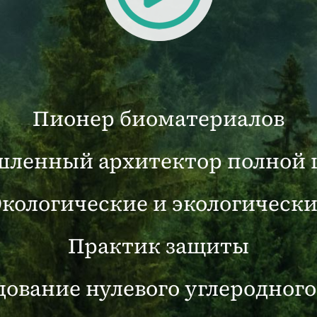
илфурфурол (ГМФ)
кой кольцевой структурой среди
Пионер биоматериалов
логического происхождения, HMF
ленный архитектор полной 
Экологические и экологически
Практик защиты
дование нулевого углеродного