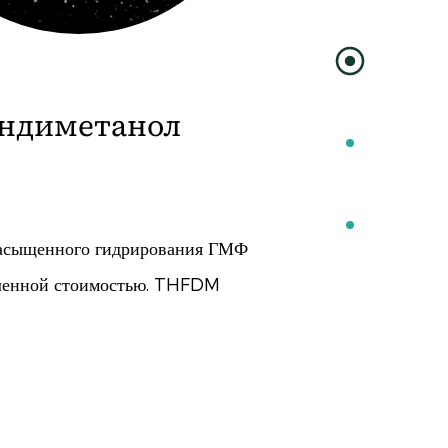
андикарбоновая
ное фурановое соединение,
ическим селективным
..