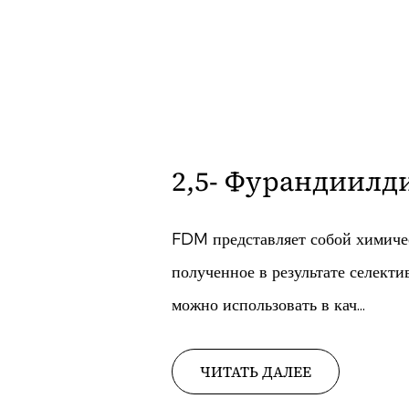
2,5-
Бис(аминометил
(БАМТГФ)
BAMTHF представляет собой аз
очистки, полученный восстанов
можно использовать в качестве...