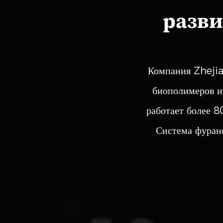
разви
Компания Zheji
биополимеров и
работает более 8
Система фуран
2,5- Фурандиилд
FDM представляет собой химиче
полученное в результате селект
можно использовать в кач...