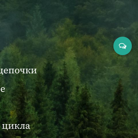
цепочки
е
 цикла