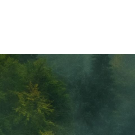
5,5' (окси-бис(ме
фурфурол (ОБМФ
OMBF представляет собой проду
самоэтерификации HMF, который
сырья для получения полиамидных
ЧИТАТЬ ДАЛЕЕ