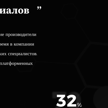
 этерификации HMF, которое
риалов
ие производители
ремя в компании
ких специалистов.
 платформенных
57
%