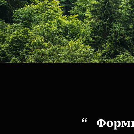
Полиэфир PEF представляет собо
фурандикарбоновой кислоты (FD
улучшить газобарьерные свой...
ЧИТАТЬ ДАЛЕЕ
Форм