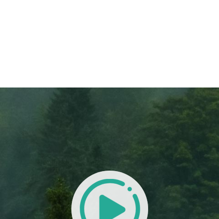
тилен))бис-2-
)
кт, полученный путем
 может быть использован в качестве
 и...