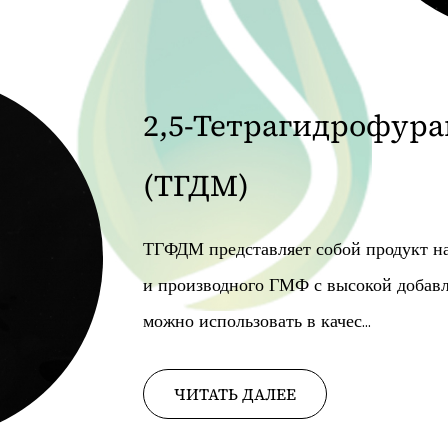
2,5-Тетрагидрофур
кислота (THFDCA)
THFDCA представляет собой насыщен
полученное главным образом каталит
гидрированием FDCA или окислением .
ЧИТАТЬ ДАЛЕЕ