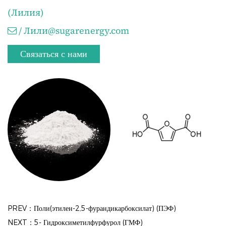
(Лилия)
/ Лили@sugarenergy.com
Связаться с нами
PREV：Поли(этилен-2,5-фурандикарбоксилат) (ПЭФ)
NEXT：5- Гидроксиметилфурфурол (ГМФ)