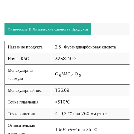
Физические И Химические Свойства Продукта
Название продукта
2,5- Фурандикарбоновая кислота
Номер КАС.
3238-40-2
Молекулярная
С
ЧАС
О
6
4
5
формула
Молекулярный вес
156.09
Точка плавления
>310℃
Точка кипения
419,2 ℃ при 760 мм рт. ст.
Относительная
1,604 г/см³ при 25 ℃
плотность