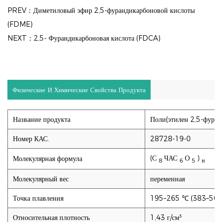
PREV：Диметиловый эфир 2,5-фурандикарбоновой кислоты
(FDME)
NEXT：2,5- Фурандикарбоновая кислота (FDCA)
Физические И Химические Свойства Продукта
Название продукта
Поли(этилен 2,5-фуран
Номер КАС.
28728-19-0
(С
ЧАС
О
)
Молекулярная формула
8
6
5
н
Молекулярный вес
переменная
Точка плавления
195–265 ℃ (383–509 
Относительная плотность
1,43 г/см³